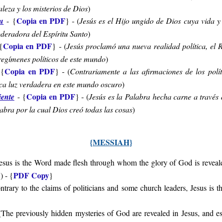
aleza y los misterios de Dios
)
Copia en PDF
tu
-
{
} - (
Jesús es el Hijo ungido de Dios cuya vida y 
deradora del Espíritu Santo
)
Copia en PDF
{
} - (
Jesús proclamó una nueva realidad política, el 
 regímenes políticos de este mundo
)
Copia en PDF
{
} - (
Contrariamente a las afirmaciones de los polít
nica luz verdadera en este mundo oscuro
)
Copia en PDF
iente
-
{
} - (
Jesús es la Palabra hecha carne a través d
abra por la cual Dios creó todas las cosas
)
{
MESSIAH
}
esus is the Word made flesh through whom the glory of God is revea
PDF Copy
.
) - {
}
ntrary to the claims of politicians and some church leaders, Jesus is th
}
(
The previously hidden mysteries of God are revealed in Jesus, and es