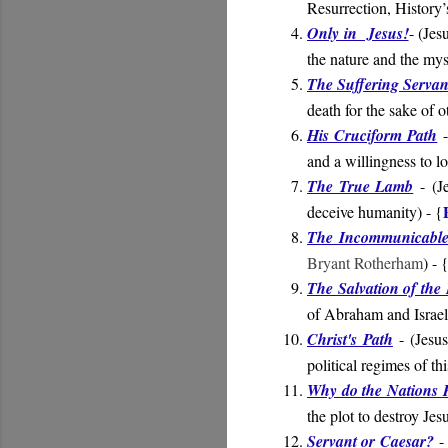
Resurrection, History’
Only in Jesus!
- (
Jes
the nature and the mys
The Suffering Servan
death for the sake of o
His Cruciform Path
-
and a willingness to l
The True Lamb
-
(Je
deceive humanity) - {
The Incommunicabl
Bryant Rotherham
) - 
The Salvation of the
of Abraham and Israel 
Christ's Path
- (
Jesus
political regimes of th
Why do the Nations 
the plot to destroy Jes
Servant or Caesar?
- 