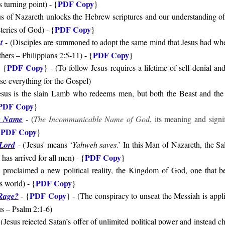
PDF Copy
s turning point
) - {
}
us of Nazareth unlocks the Hebrew scriptures and our understanding of 
PDF Copy
teries of God
) - {
}
t
- (Disciples are summoned to adopt the same mind that Jesus had when
PDF Copy
thers – Philippians 2:5-11) - {
}
PDF Copy
 {
} - (
To follow Jesus requires a lifetime of self-denial and 
ose everything for the Gospel
)
sus is the slain Lamb who redeems men, but both the Beast and the
PDF Copy
}
e Name
- (
The Incommunicable Name of God
, its meaning and signi
PDF Copy
{
}
 Lord
- ('
Jesus' means ‘
Yahweh saves
.’ In this Man of Nazareth, the S
PDF Copy
has arrived for all men
) - {
}
 proclaimed a new political reality, the Kingdom of God, one that bea
PDF Copy
is world
) - {
}
PDF Copy
Rage?
- {
} - (
The conspiracy to unseat the Messiah is app
us
– Psalm 2:1-6
)
(
Jesus rejected Satan’s offer of unlimited political power and instead 