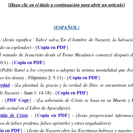
[
]
Haga clic
en el título a
continuación para
abrir
un
artículo
{
ESPAÑOL
}
 (
Jesús significa ' Yahvé salva.'En el hombre de Nazaret, la Salvac
Copia en PDF
odo su esplendor
) - {
}
l reinado de Jesucristo desde el Trono Mesiánico comenzó después d
Copia en PDF
0:1
) - {
}
 (
Pablo llamó a los creyentes a adoptar la misma mentalidad que Je
Copia en PDF
por los demás
- Filipenses 2: 5-11
) - {
}
erdad
- (
La plenitud, la gracia y la verdad de Dios se encuentran so
Copia en PDF
de Nazaret
– Juan 1: 14-18
) - {
}
PDF Copy
- {
} - (
La soberanía de Cristo se basa en su Muerte y 
ado actual en el Libro de Apocalipsis
)
Copia en PDF
tida de Cristo
-
{
} - (
Jesús proporcionó informaci
s de falsos profetas, falsos apóstoles y otros engañadores
)
ia en PDF
} - (
Jesús de Nazaret abre las Escrituras hebreas y nuestro