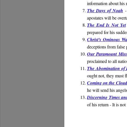
information about his 
The Days of Noah
-
apostates will be over
The End Is Not Yet
prepared for his sudde
Christ's Ominous W
deceptions from false 
Our Paramount Miss
proclaimed to all nati
The Abomination of 
ought not, they must f
Coming on the Cloud
he will send his angels
Discerning Times an
of his return - It is n