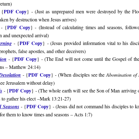
return
)
PDF Copy
 {
}
- (Just as unprepared men were destroyed by the Fl
taken by destruction when Jesus arrives)
PDF Copy
- {
} - (
Instead of calculating times and seasons, follo
n and unexpected arrival)
PDF Copy
arning
- {
}
- (
Jesus provided information vital to his disc
prophets, false apostles, and other deceivers
)
PDF Copy
ion
- {
} - (
The End will not come until the Gospel of t
ons
– Matthew 24:14
)
PDF Copy
Desolation
- {
} - (
When disciples see the
Abomination of 
lee Jerusalem without delay
)
PDF Copy
s
- {
} - (
The whole earth will see the Son of Man arriving 
 to gather his elect
–Mark 13:21-27
)
PDF Copy
d Seasons
- {
} - (Jesus did not command his disciples to k
ot for them to know times and seasons – Acts 1:7)