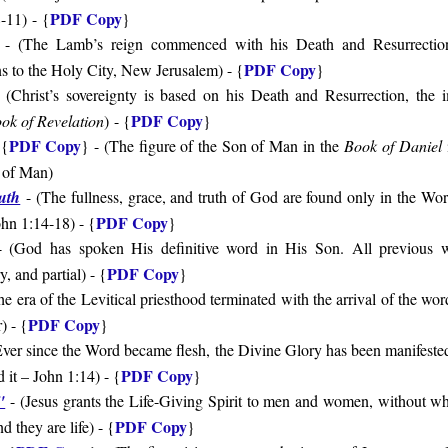
PDF Copy
8-11
)
- {
}
- (
The Lamb’s reign commenced with his Death and Resurrection
PDF Copy
ns to the Holy City, New Jerusalem
) - {
}
 (
Christ’s sovereignty is based on his Death and Resurrection, the 
PDF Copy
ok of Revelation
)
- {
}
PDF Copy
 {
} - (
The figure of the Son of Man in the
Book of Daniel
i
n of Man
)
uth
- (
The fullness, grace, and truth of God are found only in the Wo
PDF Copy
hn 1:14-18
) - {
}
 (
God has spoken His definitive word in His Son. All previous 
PDF Copy
y, and partial
) - {
}
e era of the Levitical priesthood terminated with the arrival of the wo
PDF Copy
) - {
}
Ever since the Word became flesh, the Divine Glory has been manifested
PDF Copy
it – John 1:14) - {
}
"
- (
Jesus grants the Life-Giving Spirit to men and women, without whi
PDF Copy
nd they are life
)
- {
}