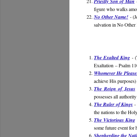
Priestly Son of Man
figure who walks amon
No Other Name!
- (
J
salvation in No Othe
The Exalted King
- (
Exaltation
– Psalm 11
Whomever He Please
achieve His purposes)
The Reign of Jesus
possesses all authorit
The Ruler of Kings
-
the nations to the Ho
The Victorious King
some future event for 
Shepherding the Nat