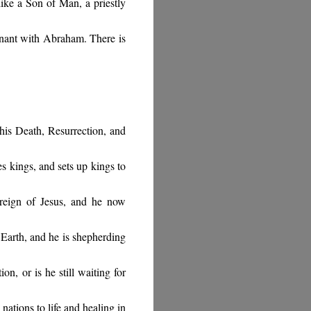
like a Son of Man, a priestly
venant with Abraham. There is
his Death, Resurrection, and
 kings, and sets up kings to
 reign of Jesus, and he now
 Earth, and he is shepherding
n, or is he still waiting for
ations to life and healing in