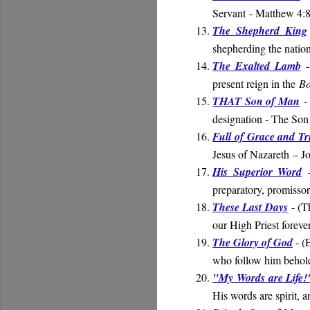
Servant
- Matthew 4:
The Shepherd King
shepherding the natio
The Exalted Lamb
-
present reign in the
Bo
THAT Son of Man
-
designation - The So
Full of Grace and Tr
Jesus of Nazareth
– Jo
His Superior Word
-
preparatory, promissor
These Last Days
- (Th
our High Priest forever
The Glory of God
- (
who follow him behold 
"My Words are Life!
His words are spirit, a