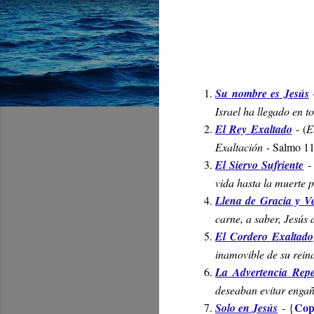
Su
nombre
es Jesús
-
Israel ha llegado en t
El Rey Exaltado
- (
E
Exaltación
- Salmo 11
El Siervo Sufriente
-
vida hasta la muerte 
Llena de Gracia y V
carne, a saber, Jesús 
El Cordero Exaltado
inamovible de su rein
La Advertencia Repe
deseaban evitar engaño
Cop
Solo en Jesús
-
{