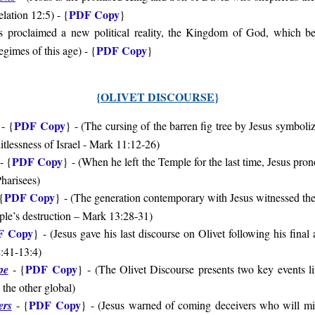
PDF Copy
lation 12:5
) - {
}
s proclaimed a new political reality, the Kingdom of God, which bea
PDF Copy
regimes of this age
) - {
}
{
OLIVET DISCOURSE
}
PDF Copy
-
{
}
- (The cursing of the barren fig tree by Jesus symboli
itlessness of Israel - Mark 11:12-26)
PDF Copy
- {
}
- (
When he left the Temple for the last time, Jesus pro
Pharisees)
PDF Copy
{
}
- (The generation contemporary with Jesus witnessed the 
ple’s destruction – Mark 13:28-31)
F Copy
}
- (
Jesus gave his last discourse on Olivet following his fina
:41-13:4)
PDF Copy
pe
- {
}
- (
The Olivet Discourse presents two key events li
 the other global)
PDF Copy
ers
- {
}
- (
Jesus warned of coming deceivers who will mi