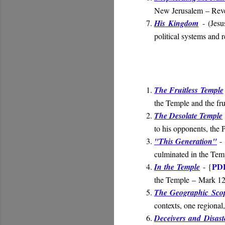
New Jerusalem
– Reve
His Kingdom
- (
Jesu
political systems and 
The Fruitless Temple
the Temple and the fru
The Desolate Temple
to his opponents, the 
"This Generation"
- 
culminated in the Tem
PD
In the Temple
- {
the Temple – Mark 12
The Geographic Sco
contexts, one regional,
Deceivers and Disast