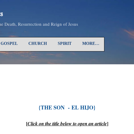
Skip to main content
s
the Death, Resurrection and Reign of Jesus
GOSPEL
CHURCH
SPIRIT
MORE…
{THE SON -
EL
HIJO
}
[
]
Click on the title below to open an article