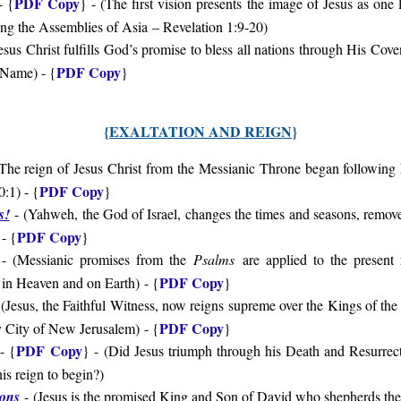
PDF Copy
- {
} - (
The first vision presents the image of Jesus as one 
g the Assemblies of Asia – Revelation 1:9-20)
esus Christ fulfills God’s promise to bless all nations through His Co
PDF Copy
r Name
) - {
}
{
EXALTATION AND REIGN
}
The reign of Jesus Christ from the Messianic Throne began following 
PDF Copy
0:1
) - {
}
s!
-
(Yahweh, the God of Israel, changes the times and seasons, removes
PDF Copy
- {
}
- (
Messianic promises from the
Psalms
are applied to the present
PDF Copy
y in Heaven and on Earth
)
- {
}
 (
Jesus, the Faithful Witness, now reigns supreme over the Kings of the
PDF Copy
ly City of New Jerusalem
)
- {
}
PDF Copy
- {
} - (
Did Jesus triumph through his Death and Resurrectio
his reign to begin?
)
ions
-
(
Jesus is the promised King and Son of David who shepherds the n