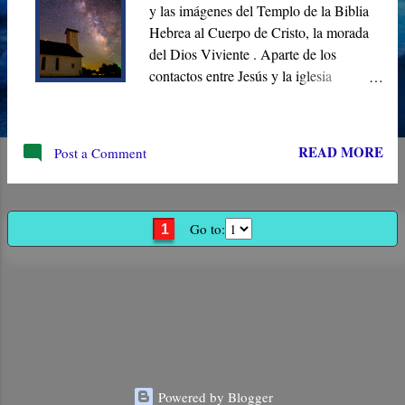
y las imágenes del Templo de la Biblia
Hebrea al Cuerpo de Cristo, la morada
del Dios Viviente . Aparte de los
contactos entre Jesús y la iglesia
primitiva con las autoridades
sacerdotales, el Nuevo Testamento
muestra poco interés en el Templo judío
READ MORE
Post a Comment
de Jerusalén. Con mucha más
frecuencia, encontramos términos del
Templo aplicados a la comunidad del
Nuevo Pacto inaugurada por Jesús. Lo
Go to:
1
que el Templo y el Tabernáculo
presagiaron se cumplió en el “ Cuerpo
de Cristo .”
Powered by Blogger