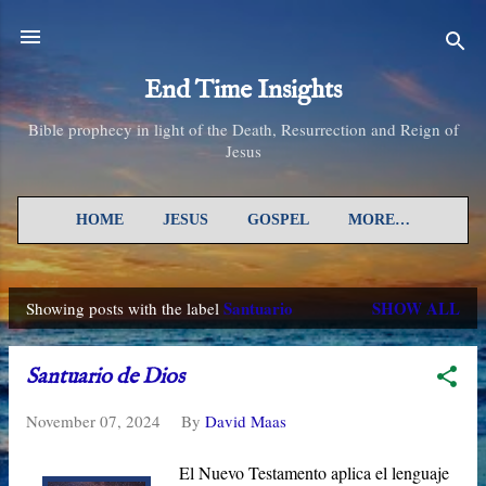
Skip to main content
End Time Insights
Bible prophecy in light of the Death, Resurrection and Reign of
Jesus
HOME
JESUS
GOSPEL
MORE…
Santuario
SHOW ALL
Showing posts with the label
P
o
Santuario de Dios
s
November 07, 2024
By
David Maas
t
s
El Nuevo Testamento aplica el lenguaje